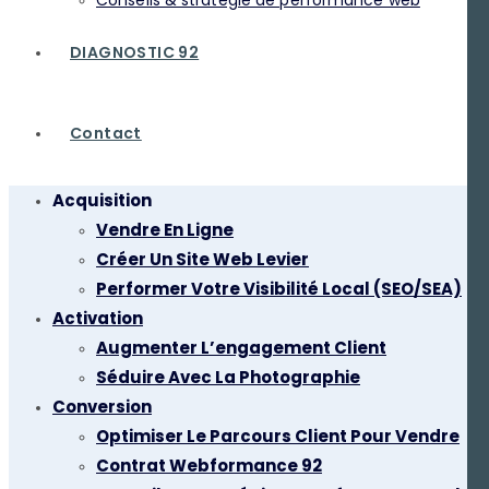
Conseils & stratégie de performance web
DIAGNOSTIC 92
Contact
Acquisition
Vendre En Ligne
Créer Un Site Web Levier
Performer Votre Visibilité Local (SEO/SEA)
Activation
Augmenter L’engagement Client
Séduire Avec La Photographie
Conversion
Optimiser Le Parcours Client Pour Vendre
Contrat Webformance 92