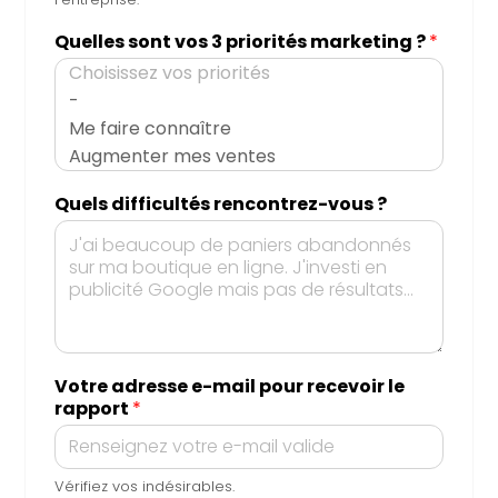
Quelles sont vos 3 priorités marketing ?
*
Quels difficultés rencontrez-vous ?
Q
Votre adresse e-mail pour recevoir le
u
rapport
*
e
l
s
s
Vérifiez vos indésirables.