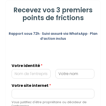
Recevez vos 3 premiers
points de frictions
Rapport sous 72h · Suivi assuré via WhatsApp · Plan
d’action inclus
Votre identité
*
P
N
r
o
Votre site internet
*
é
m
n
o
m
Vous justifiez d'être propriétaire ou décideur de
l'entreprise.