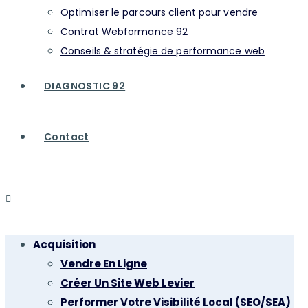
Optimiser le parcours client pour vendre
Bld de Strasbourg 83000 Toulon
Contrat Webformance 92
contact@agenceuranium.fr
Conseils & stratégie de performance web
07 68 15 02 62
DIAGNOSTIC 92
Contact
2026 © Uranium marketing
Mentions légales
Acquisition
Vendre En Ligne
Créer Un Site Web Levier
Performer Votre Visibilité Local (SEO/SEA)