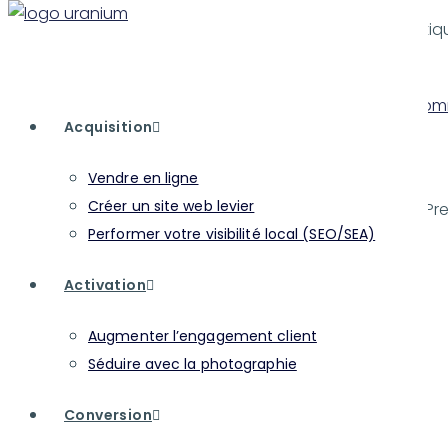
Skip
Il n’y a aucun article publié actuellement sous cette étiq
to
Autres articles
content
Photographie de produit : Un atout pour votre co
Acquisition
Rechercher
Vendre en ligne
Créer un site web levier
Performer votre visibilité local (SEO/SEA)
Activation
Astuces
e-commerce
photographie
produit
Augmenter l’engagement client
Séduire avec la photographie
Conversion